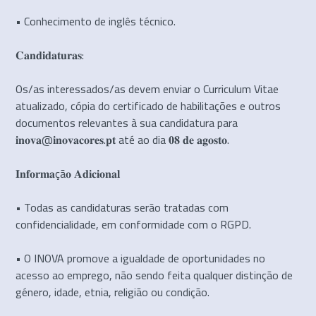
• Conhecimento de inglês técnico.
𝐂𝐚𝐧𝐝𝐢𝐝𝐚𝐭𝐮𝐫𝐚𝐬:
Os/as interessados/as devem enviar o Curriculum Vitae
atualizado, cópia do certificado de habilitações e outros
documentos relevantes à sua candidatura para
𝐢𝐧𝐨𝐯𝐚@𝐢𝐧𝐨𝐯𝐚𝐜𝐨𝐫𝐞𝐬.𝐩𝐭 até ao dia 𝟎𝟖 𝐝𝐞 𝐚𝐠𝐨𝐬𝐭𝐨.
𝐈𝐧𝐟𝐨𝐫𝐦𝐚çã𝐨 𝐀𝐝𝐢𝐜𝐢𝐨𝐧𝐚𝐥
• Todas as candidaturas serão tratadas com
confidencialidade, em conformidade com o RGPD.
• O INOVA promove a igualdade de oportunidades no
acesso ao emprego, não sendo feita qualquer distinção de
género, idade, etnia, religião ou condição.