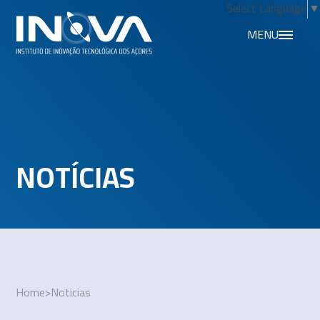
Select Language
▼
MENU
NOTÍCIAS
Home
>
Noticias