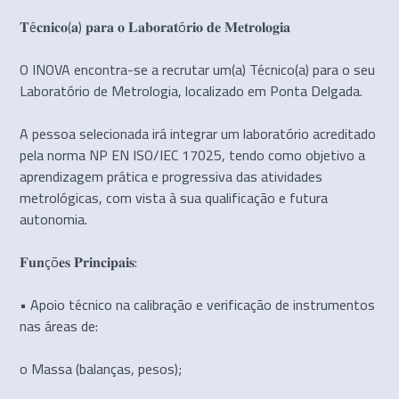
𝐓é𝐜𝐧𝐢𝐜𝐨(𝐚) 𝐩𝐚𝐫𝐚 𝐨 𝐋𝐚𝐛𝐨𝐫𝐚𝐭ó𝐫𝐢𝐨 𝐝𝐞 𝐌𝐞𝐭𝐫𝐨𝐥𝐨𝐠𝐢𝐚
O INOVA encontra-se a recrutar um(a) Técnico(a) para o seu
Laboratório de Metrologia, localizado em Ponta Delgada.
A pessoa selecionada irá integrar um laboratório acreditado
pela norma NP EN ISO/IEC 17025, tendo como objetivo a
aprendizagem prática e progressiva das atividades
metrológicas, com vista à sua qualificação e futura
autonomia.
𝐅𝐮𝐧çõ𝐞𝐬 𝐏𝐫𝐢𝐧𝐜𝐢𝐩𝐚𝐢𝐬:
• Apoio técnico na calibração e verificação de instrumentos
nas áreas de:
o Massa (balanças, pesos);