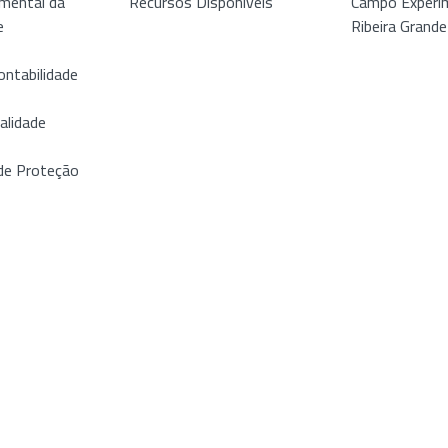
mental da
Recursos Disponiveis
Campo Experim
e
Ribeira Grande
ontabilidade
alidade
de Proteção