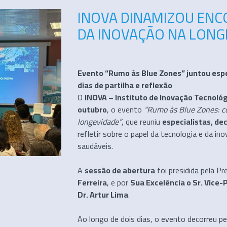
INOVA DINAMIZOU ENC
DA INOVAÇÃO NA LONG
Evento “Rumo às Blue Zones” juntou espe
dias de partilha e reflexão
O
INOVA – Instituto de Inovação Tecnoló
outubro
, o evento
“Rumo às Blue Zones: c
longevidade”
, que reuniu
especialistas, d
refletir sobre o papel da tecnologia e da i
saudáveis.
A
sessão de abertura
foi presidida pela P
Ferreira
, e por
Sua Excelência o Sr. Vice
Dr. Artur Lima
.
Ao longo de dois dias, o evento decorreu p