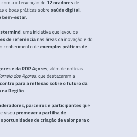
u com a intervenção de
12 oradores
de
ias e boas práticas sobre
saúde digital,
 e bem-estar
.
astermind
, uma iniciativa que levou os
ões de referência
nas áreas da inovação e do
e o conhecimento de
exemplos práticos de
çores e da RDP Açores
, além de notícias
orreio dos Açores
, que destacaram a
contro para a reflexão sobre o futuro da
a na Região
.
deradores, parceiros e participantes
que
ue visou
promover a partilha de
oportunidades de criação de valor para o