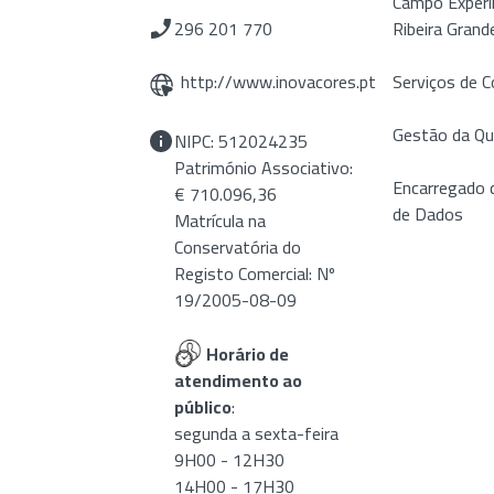
Campo Experi
296 201 770
Ribeira Grand
http://www.inovacores.pt
Serviços de C
Gestão da Qu
NIPC: 512024235
Património Associativo:
Encarregado 
€ 710.096,36
de Dados
Matrícula na
Conservatória do
Registo Comercial: Nº
19/2005-08-09
Horário de
atendimento ao
público
:
segunda a sexta-feira
9H00 - 12H30
14H00 - 17H30