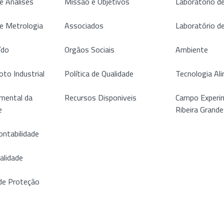
e Análises
Missão e Objetivos
Laboratório de
de Metrologia
Associados
Laboratório d
ído
Orgãos Sociais
Ambiente
oto Industrial
Política de Qualidade
Tecnologia Al
mental da
Recursos Disponiveis
Campo Experim
e
Ribeira Grande
ontabilidade
alidade
de Proteção