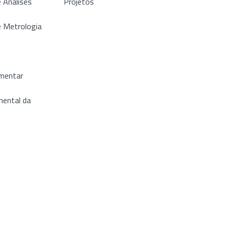
 Análises
Projetos
e Metrologia
imentar
ental da