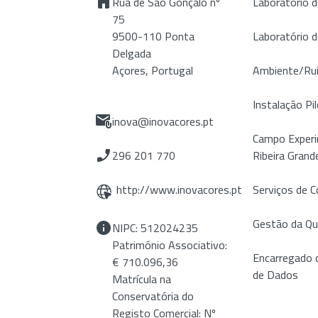
Rua de São Gonçalo nº
Laboratório d
75
9500-110 Ponta
Laboratório 
Delgada
Açores, Portugal
Ambiente/Ru
Instalação Pil
inova@inovacores.pt
Campo Experi
296 201 770
Ribeira Grand
http://www.inovacores.pt
Serviços de C
Gestão da Qu
NIPC: 512024235
Património Associativo:
Encarregado 
€ 710.096,36
de Dados
Matrícula na
Conservatória do
Registo Comercial: Nº