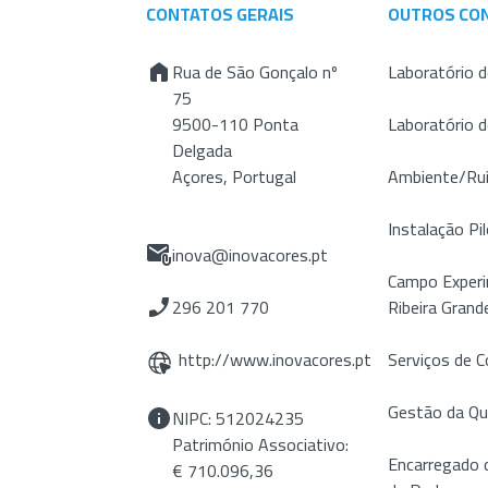
CONTATOS GERAIS
OUTROS CO
Rua de São Gonçalo nº
Laboratório d
75
9500-110 Ponta
Laboratório 
Delgada
Açores, Portugal
Ambiente/Ru
Instalação Pil
inova@inovacores.pt
Campo Experi
296 201 770
Ribeira Grand
http://www.inovacores.pt
Serviços de C
Gestão da Qu
NIPC: 512024235
Património Associativo:
Encarregado 
€ 710.096,36