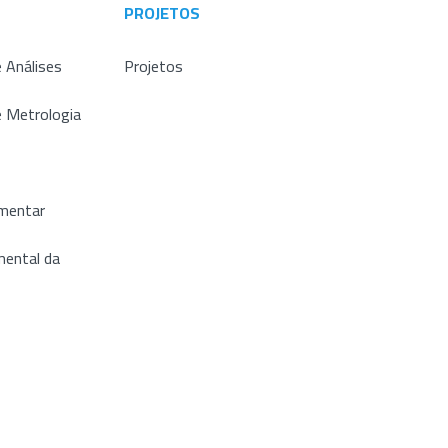
PROJETOS
 Análises
Projetos
e Metrologia
imentar
ental da