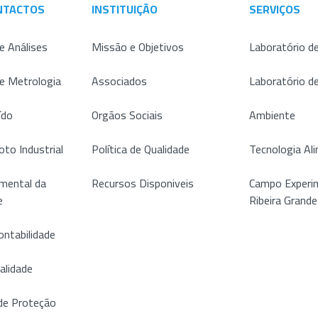
NTACTOS
INSTITUIÇÃO
SERVIÇOS
e Análises
Missão e Objetivos
Laboratório de
de Metrologia
Associados
Laboratório d
ído
Orgãos Sociais
Ambiente
oto Industrial
Política de Qualidade
Tecnologia Al
mental da
Recursos Disponiveis
Campo Experim
e
Ribeira Grande
ontabilidade
alidade
de Proteção