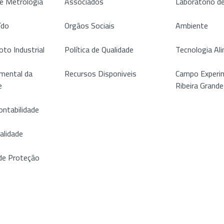
de Metrologia
Associados
Laboratório d
ído
Orgãos Sociais
Ambiente
oto Industrial
Política de Qualidade
Tecnologia Al
mental da
Recursos Disponiveis
Campo Experim
e
Ribeira Grande
ontabilidade
alidade
de Proteção