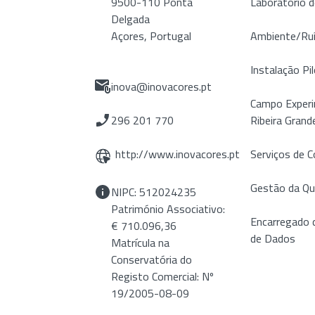
9500-110 Ponta
Laboratório 
Delgada
Açores, Portugal
Ambiente/Ru
Instalação Pil
inova@inovacores.pt
Campo Experi
296 201 770
Ribeira Grand
http://www.inovacores.pt
Serviços de C
Gestão da Qu
NIPC: 512024235
Património Associativo:
Encarregado 
€ 710.096,36
de Dados
Matrícula na
Conservatória do
Registo Comercial: Nº
19/2005-08-09