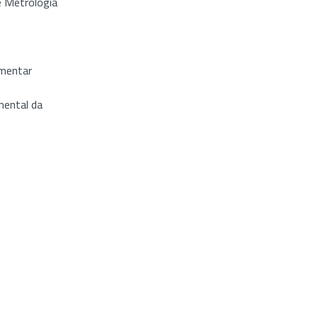
e Metrologia
imentar
ental da