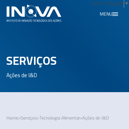
Select Language
▼
MENU
SERVIÇOS
Ações de I&D
Home
>
Serviços
>
Tecnologia Alimentar
>
Ações de I&D