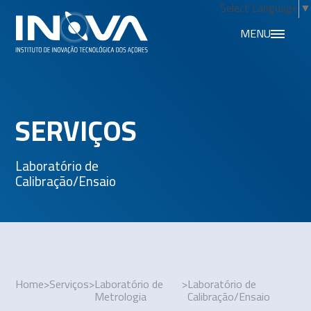
Select Language
▼
MENU
SERVIÇOS
Laboratório de
Calibração/Ensaio
Home
>
Serviços
>
Laboratório de
>
Laboratório de
Metrologia
Calibração/Ensaio